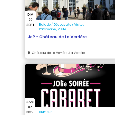
DIM
20
Balade / Découverte / Visite
SEPT
Patrimoine
Visite
JeP - Château de La Verrière
Château de La Verrière
, La Verrière
SAM
07
Humour
NOV