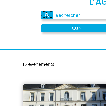
L’A
OÙ ?
15 événements