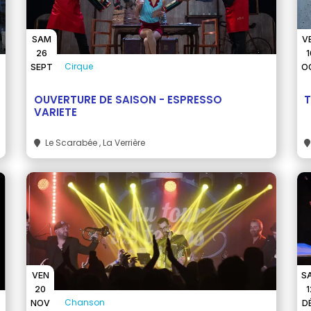
SAM
V
26
1
Cirque
SEPT
O
OUVERTURE DE SAISON - ESPRESSO
VARIETE
Le Scarabée
, La Verrière
VEN
S
20
1
Chanson
NOV
D