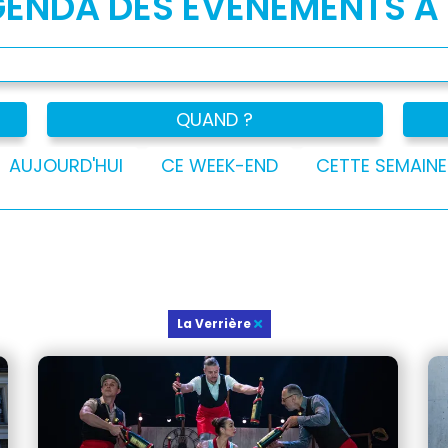
GENDA DES ÉVÉNEMENTS À
QUAND ?
AUJOURD'HUI
CE WEEK-END
CETTE SEMAINE
La Verrière