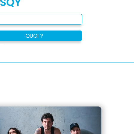
 SQY
QUOI ?