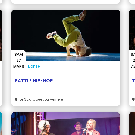
SAM
S
27
2
Danse
MARS
A
BATTLE HIP-HOP
T
Le Scarabée
, La Verrière