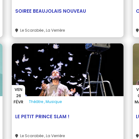
SOIREE BEAUJOLAIS NOUVEAU
C
Le Scarabée
, La Verrière
VEN
V
26
Théâtre
Musique
FÉVR
M
LE PETIT PRINCE SLAM !
L
Le Scarabée
, La Verrière