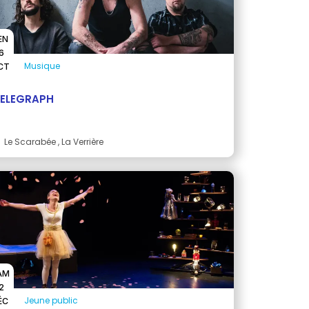
EN
6
Musique
CT
TELEGRAPH
Le Scarabée
, La Verrière
AM
2
Jeune public
ÉC