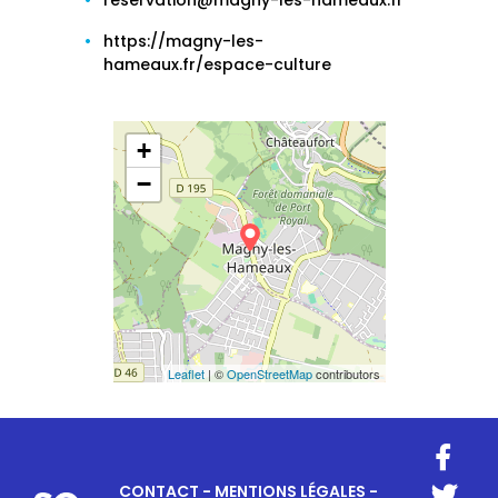
reservation@magny-les-hameaux.fr
https://magny-les-
hameaux.fr/espace-culture
+
−
Leaflet
| ©
OpenStreetMap
contributors
CONTACT
-
MENTIONS LÉGALES
-