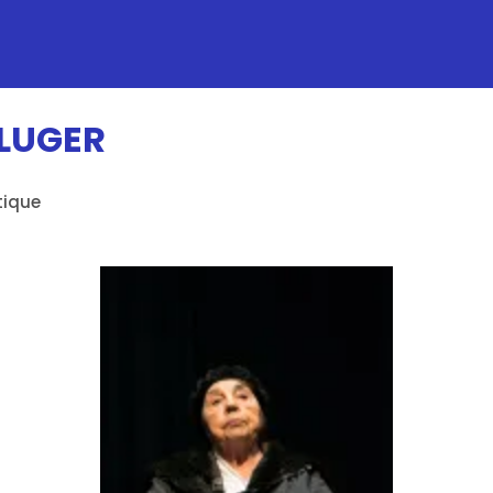
LUGER
tique