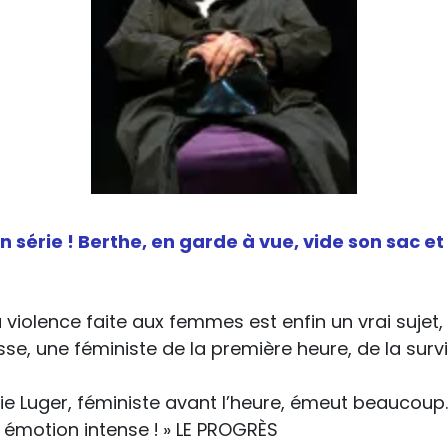
 série ! Berthe, en garde à vue, vide son sac et
la violence faite aux femmes est enfin un vrai sujet,
, une féministe de la première heure, de la survi
ie Luger, féministe avant l’heure, émeut beaucoup
 émotion intense ! » LE PROGRÈS