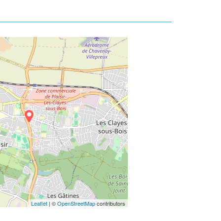
Leaflet
| ©
OpenStreetMap
contributors