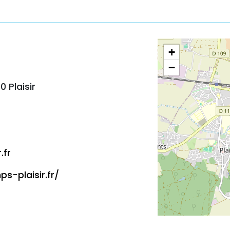
+
−
 Plaisir
.fr
s-plaisir.fr/