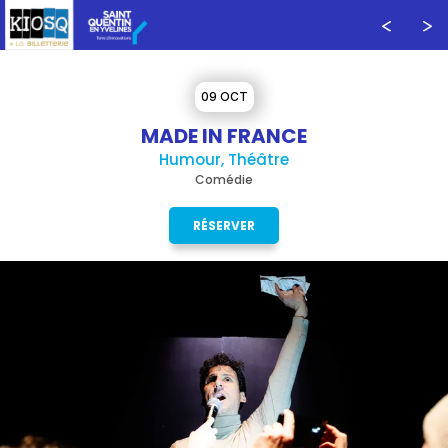
09 OCT
MADE IN FRANCE
Humour, Théâtre
Comédie
RÉSERVER