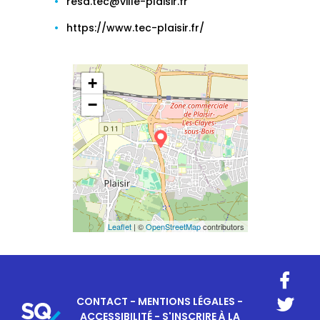
resa.tec@ville-plaisir.fr
https://www.tec-plaisir.fr/
+
−
Leaflet
| ©
OpenStreetMap
contributors
CONTACT
-
MENTIONS LÉGALES
-
ACCESSIBILITÉ
-
S'INSCRIRE À LA