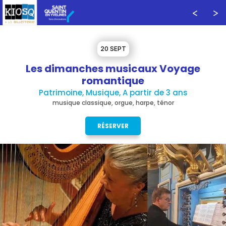
20 SEPT
Les dimanches musicaux Voyage
romantique
Patrimoine, Musique, A partir de 3 ans
musique classique, orgue, harpe, ténor
RÉSERVER