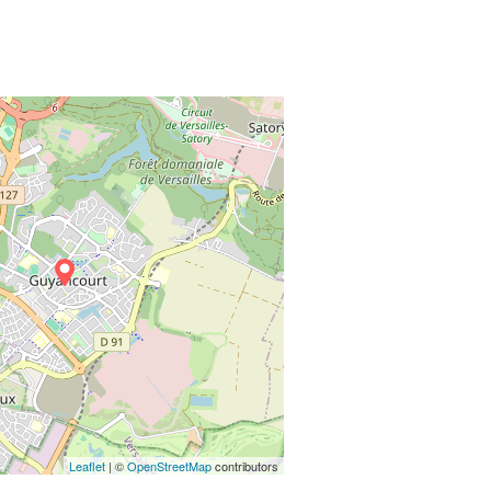
Leaflet
| ©
OpenStreetMap
contributors