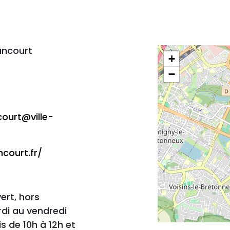
ancourt
+
−
ourt@ville-
court.fr/
vert, hors
di au vendredi
s de 10h à 12h et