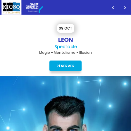
09 OCT
LEON
Spectacle
Magie - Mentalisme - Illusion
RÉSERVER