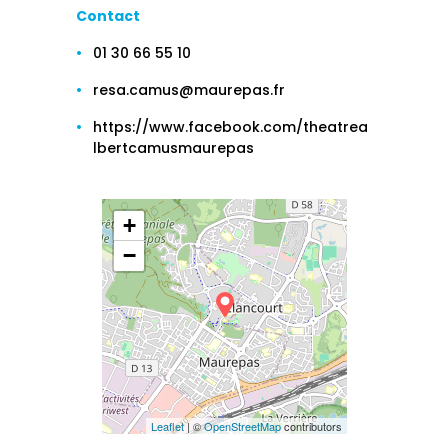
Contact
01 30 66 55 10
resa.camus@maurepas.fr
https://www.facebook.com/theatrea
lbertcamusmaurepas
+
−
Leaflet
| ©
OpenStreetMap
contributors