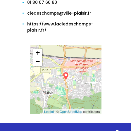
01 30 07 60 60
cledeschamps@ville-plaisir.fr
https://www.lacledeschamps-
plaisir.fr/
+
−
Leaflet
| ©
OpenStreetMap
contributors