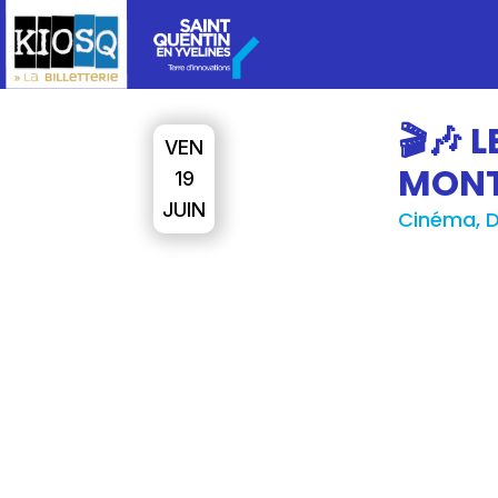
🎬🎶 
VEN
MONTI
19
JUIN
Cinéma, D