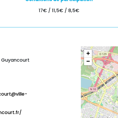
17€ / 11,5€ / 8,5€
+
0 Guyancourt
−
ourt@ville-
court.fr/