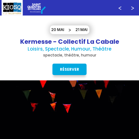
20 MAI
21 MAI
Kermesse - Collectif La Cabale
Loisirs, Spectacle, Humour, Théâtre
spectacle, théâtre, humour
RÉSERVER