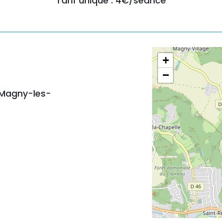
Tarif unique : 4€/séance
+
−
4 Magny-les-