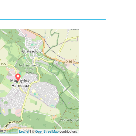
Leaflet
| ©
OpenStreetMap
contributors