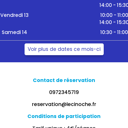
14:00 - 15:3
Vendredi 13
10:00 - 11:0
14:00 - 15:3
Samedi 14
10:30 - 11:0
Voir plus de dates ce mois-ci
Contact de réservation
0972345719
reservation@lecinoche.fr
Conditions de participation