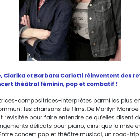
 Clarika et Barbara Carlotti réinventent des re
cert théâtral féminin, pop et combatif !
utrices-compositrices-interprètes parmi les plus 
 commun : les chansons de films. De Marilyn Monr
t revisitée pour faire entendre ce qu’elles disent 
rrangements délicats pour piano, ainsi que la mise
Entre concert pop et théâtre musical, un road-tri