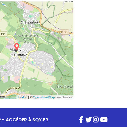
Leaflet
| ©
OpenStreetMap
contributors
R
-
ACCÉDER À SQY.FR