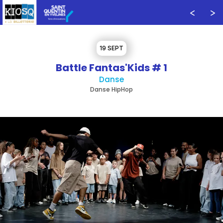
19 SEPT
Battle Fantas'Kids # 1
Danse
Danse HipHop