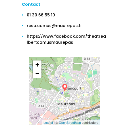
Contact
01 30 66 55 10
resa.camus@maurepas.fr
https://www.facebook.com/theatrea
lbertcamusmaurepas
+
−
Leaflet
| ©
OpenStreetMap
contributors