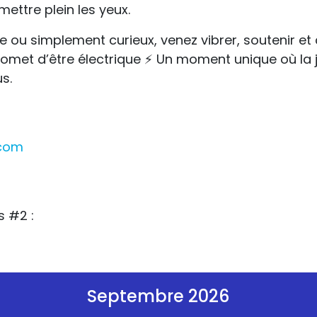
ettre plein les yeux.
u simplement curieux, venez vibrer, soutenir et c
romet d’être électrique ⚡ Un moment unique où la j
s.
com
s #2 :
Septembre 2026