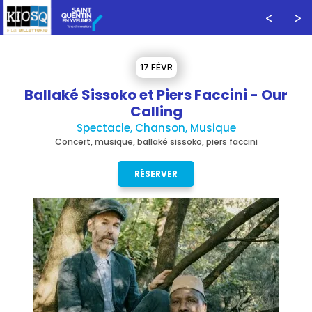
17 FÉVR
Ballaké Sissoko et Piers Faccini - Our
Calling
Spectacle, Chanson, Musique
Concert, musique, ballaké sissoko, piers faccini
RÉSERVER