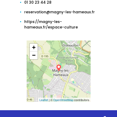
01 30 23 44 28
reservation@magny-les-hameaux.fr
https://magny-les-
hameaux.fr/espace-culture
+
−
Leaflet
| ©
OpenStreetMap
contributors