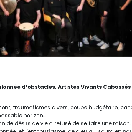
jalonnée d’obstacles, Artistes Vivants Cabossé
ment, traumatismes divers, coupe budgétaire, canc
épassable horizon…
n de désirs de vie a refusé de se faire une raison.
sonnée, et l’enthousiasme, ce dieu qui sourd en nou