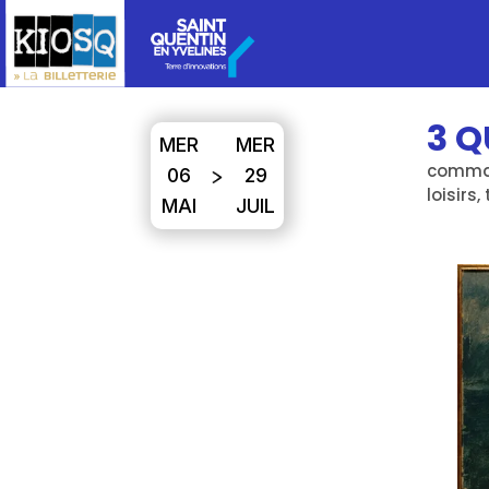
3 Q
MER
MER
command
06
29
loisirs,
MAI
JUIL