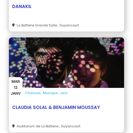
DANAKIL
La Batterie Grande Salle
, Guyancourt
MAR
12
Chanson
Musique
Jazz
JANV
CLAUDIA SOLAL & BENJAMIN MOUSSAY
Auditorium de La Batterie
, Guyancourt