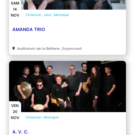
SAM
14
Chanson
Jazz
Musique
NOV
AMANDA TRIO
Auditorium de La Batterie
, Guyancourt
VEN
20
Chanson
Musique
NOV
A. V. C.